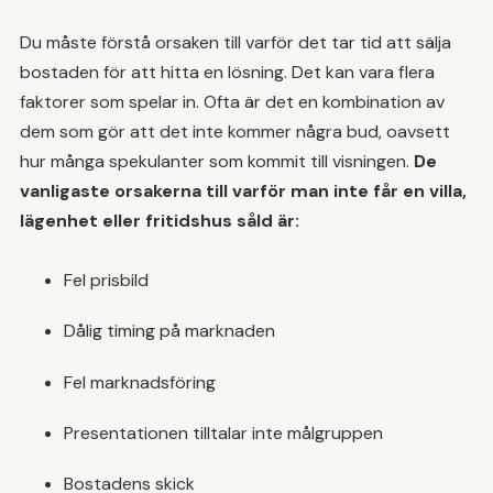
annonsering kan vara allt som behövs för
Du måste förstå orsaken till varför det tar tid att sälja
att få försäljningen att ta fart.
bostaden för att hitta en lösning. Det kan vara flera
Ibland lönar det sig att ta bort bostaden
faktorer som spelar in. Ofta är det en kombination av
från marknaden under en period och prova
dem som gör att det inte kommer några bud, oavsett
igen senare. Om du redan har köpt en ny
hur många spekulanter som kommit till visningen.
De
bostad kan du fundera på att hyra ut under
vanligaste orsakerna till varför man inte får en villa,
tiden för att täcka upp för dubbla
lägenhet eller fritidshus såld är:
bostadskostnader.
Fel prisbild
Dålig timing på marknaden
Fel marknadsföring
Presentationen tilltalar inte målgruppen
Bostadens skick