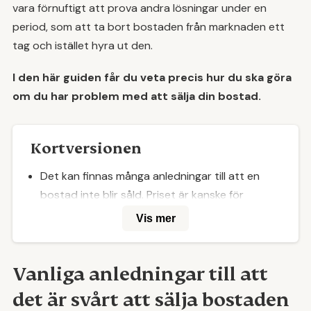
vara förnuftigt att prova andra lösningar under en
period, som att ta bort bostaden från marknaden ett
tag och istället hyra ut den.
I den här guiden får du veta precis hur du ska göra
om du har problem med att sälja din bostad.
Kortversionen
Det kan finnas många anledningar till att en
bostad inte blir såld. Priset är kanske för
högt eller så presenteras objektet på ett
Vis mer
sätt som inte är tillräckligt tilltalande.
Var inte rädd för att styla bostaden och
Vanliga anledningar till att
justera marknadsföringen. En liten
det är svårt att sälja bostaden
uppfräschning och en ny mer målinriktad