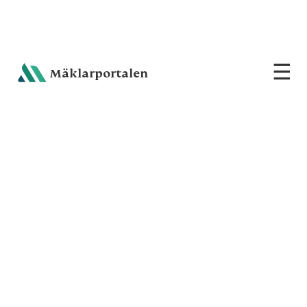
☰
Sh
Mäklarportalen