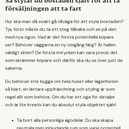
Så stylar du bostaden själv för att få
försäljningen att ta fart
Hur ska man då exakt gå tillväga för att styla bostaden?
Tja, först måste du ta ett steg tillbaka och se på den
med nya ögon. Vad är det första potentiella köpare
ser? Behöver väggarna en ny omgång färg? Är hallen
väldigt sliten? De första intrycken kan vara precis det
som skrämmer köpare och därför ska du se över just de
sakerna.
Du behöver inte bygga om hela huset eller lägenheten
så klart, en lättare uppfräschning och styling är som
regel allt som behövs. Om du har ett öga för detaljer
och är lite kreativ kan du absolut styla objektet själv!
Ta bort alla personliga ägodelar. Du ska skapa
neutrala men inbjudande rum som varje potentiell