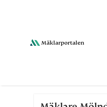
Mäklarportalen
Mäklare Mölnd