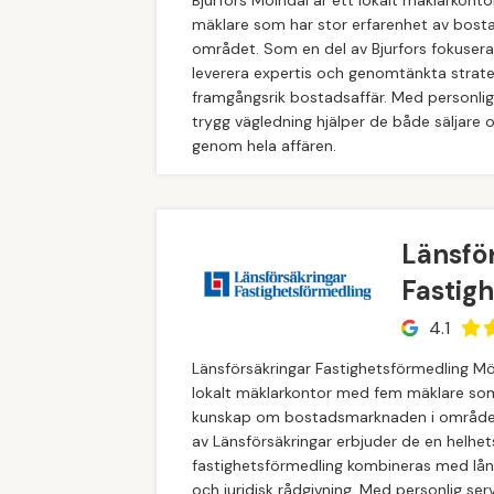
mäklare som har stor erfarenhet av bos
området. Som en del av Bjurfors fokusera
leverera expertis och genomtänkta strate
framgångsrik bostadsaffär. Med personlig
trygg vägledning hjälper de både säljare 
genom hela affären.
Länsfö
Fastig
4.1
Länsförsäkringar Fastighetsförmedling Mö
lokalt mäklarkontor med fem mäklare so
kunskap om bostadsmarknaden i område
av Länsförsäkringar erbjuder de en helhet
fastighetsförmedling kombineras med lån,
och juridisk rådgivning. Med personlig ser