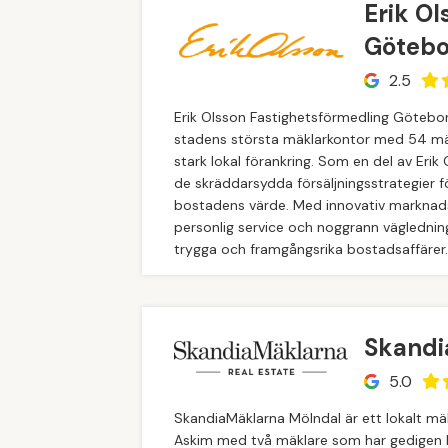
Erik Ol
Götebo
2.5
Erik Olsson Fastighetsförmedling Götebor
stadens största mäklarkontor med 54 mä
stark lokal förankring. Som en del av Erik
de skräddarsydda försäljningsstrategier 
bostadens värde. Med innovativ marknads
personlig service och noggrann väglednin
trygga och framgångsrika bostadsaffärer.
Skandi
5.0
SkandiaMäklarna Mölndal är ett lokalt mäk
Askim med två mäklare som har gedigen