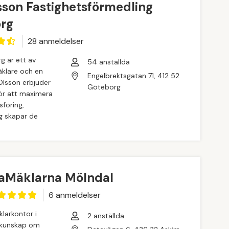
sson Fastighetsförmedling
rg
28
anmeldelse
r
g är ett av
54
anställda
klare och en
Engelbrektsgatan 71, 412 52
 Olsson erbjuder
Göteborg
för att maximera
föring,
g skapar de
aMäklarna Mölndal
6
anmeldelse
r
larkontor i
2
anställda
 kunskap om