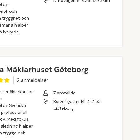
Datavägen 6, 436 32 Askim
l av
nell och
 trygghet och
gemang hjälper
a lyckade
a Mäklarhuset Göteborg
2
anmeldelse
r
alt mäklarkontor
7
anställda
m
Berzeliigatan 14, 412 53
l av Svenska
Göteborg
 professionell
ov. Med fokus
gledning hjälper
a trygga och