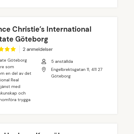
ce Christie’s International
state Göteborg
2
anmeldelse
r
state Göteborg
5
anställda
are som
Engelbrektsgatan 11, 411 27
Som en del av det
Göteborg
tional Real
rtjänst med
dskunskap och
genomföra trygga