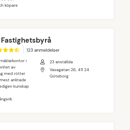
och köpare
 Fastighetsbyrå
123
anmeldelse
r
 mäklarkontor i
23
anställda
enhet av
Vasagatan 26, 411 24
ag med rötter
Göteborg
 mest anlitade
gedigen kunskap
ångsrik