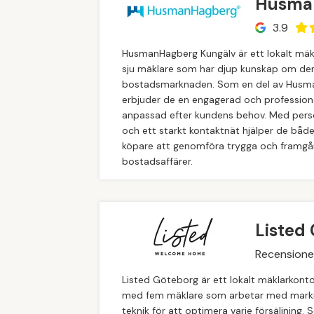
Husma
3.9
HusmanHagberg Kungälv är ett lokalt mä
sju mäklare som har djup kunskap om den
bostadsmarknaden. Som en del av Husm
erbjuder de en engagerad och professione
anpassad efter kundens behov. Med perso
och ett starkt kontaktnät hjälper de både
köpare att genomföra trygga och framgå
bostadsaffärer.
Listed
Recensione
Listed Göteborg är ett lokalt mäklarkont
med fem mäklare som arbetar med mark
teknik för att optimera varje försäljning.