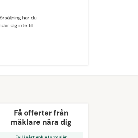
örsäljning har du
er dig inte till
Få offerter från
mäklare nära dig
Fyll i vårt enkla formulär