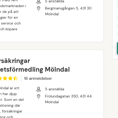
5
anställda
tadsmarknaden i
Bergmansgången 5, 431 30
r de på att
Mölndal
gier för en
 service och
och köpare
rsäkringar
hetsförmedling Mölndal
16
anmeldelse
r
lndal är ett
5
anställda
m har djup
Frölundagatan 35D, 431 44
t. Som en del
Mölndal
slösning där
 försäkringar
vice och