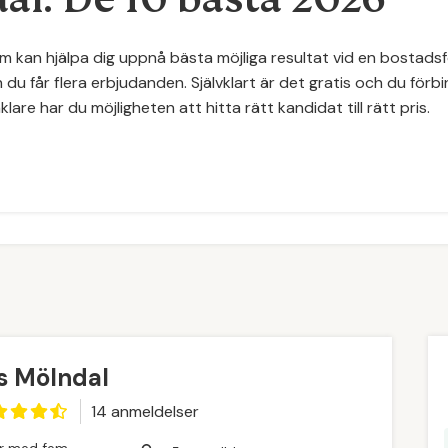
om kan hjälpa dig uppnå bästa möjliga resultat vid en bostadsf
 du får flera erbjudanden. Självklart är det gratis och du förbind
re har du möjligheten att hitta rätt kandidat till rätt pris.
rs Mölndal
14
anmeldelse
r
tor med fem