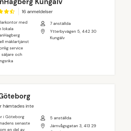
nHagberg Kungälv
16
anmeldelse
r
klarkontor med
7
anställda
 lokala
Ytterbyvägen 5, 442 30
anHagberg
Kungälv
ll mäklartjänst
nlig service
 säljare och
ngsrika
 Göteborg
r hämtades inte
or i Göteborg
5
anställda
nadens senaste
Järnvågsgatan 3, 413 29
 Som en del av