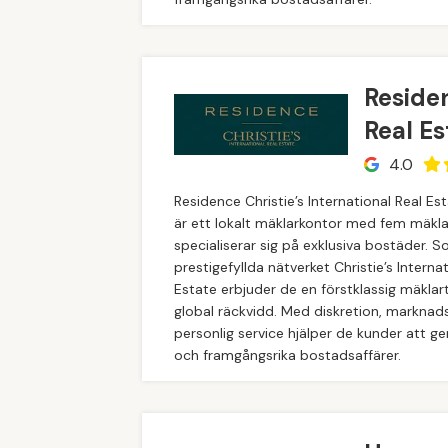
Residen
Real E
4.0
Residence Christie’s International Real E
är ett lokalt mäklarkontor med fem mäkl
specialiserar sig på exklusiva bostäder. 
prestigefyllda nätverket Christie’s Interna
Estate erbjuder de en förstklassig mäkla
global räckvidd. Med diskretion, markna
personlig service hjälper de kunder att 
och framgångsrika bostadsaffärer.