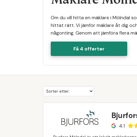
Om du vill hitta en mäklare i Mölndal s
hittat rätt. Vi jämför mäklare åt dig och
någonting. Genom att jämföra flera mäkla
Få 4 offerter
Bjurfo
4.1
Bjurfors Mölndal är ett lokalt mäklarkon