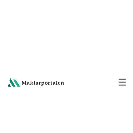
☰
Sh
Mäklarportalen