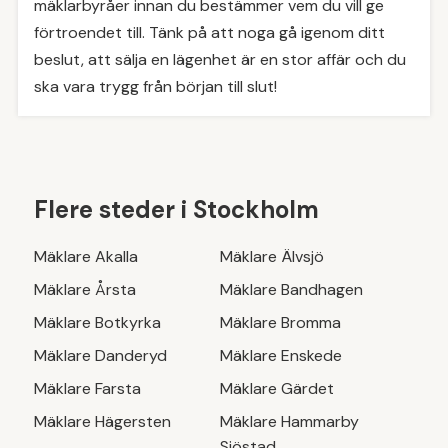
mäklarbyråer innan du bestämmer vem du vill ge
förtroendet till. Tänk på att noga gå igenom ditt
beslut, att sälja en lägenhet är en stor affär och du
ska vara trygg från början till slut!
Flere steder i
Stockholm
Mäklare
Akalla
Mäklare
Älvsjö
Mäklare
Årsta
Mäklare
Bandhagen
Mäklare
Botkyrka
Mäklare
Bromma
Mäklare
Danderyd
Mäklare
Enskede
Mäklare
Farsta
Mäklare
Gärdet
Mäklare
Hägersten
Mäklare
Hammarby
Sjöstad