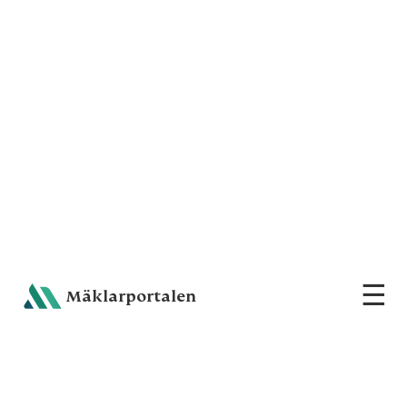
☰
Sh
Mäklarportalen