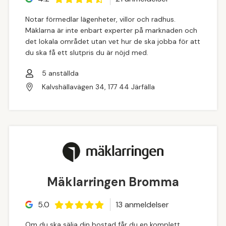
Notar förmedlar lägenheter, villor och radhus.
Mäklarna är inte enbart experter på marknaden och
det lokala området utan vet hur de ska jobba för att
du ska få ett slutpris du är nöjd med.
5
anställda
Kalvshällavägen 34, 177 44 Järfälla
Mäklarringen Bromma
5.0
13
anmeldelse
r
Om du ska sälja din bostad får du en komplett