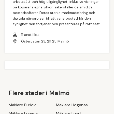
arbetssätt och hög tillgänglighet, inklusive visningar
på köparens egna villkor, säkerställer de smidiga
bostadsaffärer. Deras starka marknadsföring och
digitala närvaro ser till att varje bostad får den
synlighet den förtjänar och presenteras på rätt sätt.
11
anställda
Östergatan 23, 211 25 Malmö
Flere steder i
Malmö
Mäklare
Burlöv
Mäklare
Höganäs
Mäklare
Lomma
Mäklare
Lund