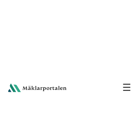
☰
Sh
Mäklarportalen